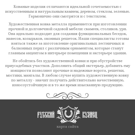
Кованые изделия отличаются идеальной сочетаемостью с
искусственным и натуральным камнем, деревом, стеклом, зеленью.
Гармонично они смотрятся и с текстилем.
Художественная ковка металла применяется при изготовлении
прочной и долговечной садовой мебели: скамеек, столиков, урн.
Она идеально подходит для создания функциональных беседок,
навесов, козырьков, оконных решеток. Наши специалисты готовы
взяться также за изготовление оригинальных лестничных и
балконных перил с различным орнаментом, которые станут
главным акцентом в интерьере помещения и экстерьере здания.
Не обойтись без художественной ковки и при обустройстве
приусадебных участков. Дополнить общий экстерьер, добавить ему
изящности позволяют прочные и надежные ворота, решетки,
мостики, мангалы. В любом случае купить художественную ковку
по металлу - значит получить действительно качественную,
износоустойчивую и в то же время изысканную продукцию.
карта сайта