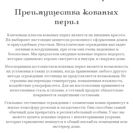
Преимущества кованых
перил
Ключевым плюсом кованых перил является их внешняя красота.
Их выбирают настоящие ценители роскошного оформления домов
и приусадебных участков. Металлические ограждения выглядят
легкими и воздушными, при этом они очень надежные и
безопасные. Мы предлагаем ажурные кованые перила недорого,
которые одинаково хорошо смотрятся и внутри, и снаружи дома.
Неоспоримым достоинством кованых перил является возможность
их установки в таких условиях, когда применение любого другого
метода ограждения лестницы не представляется возможным. Не
страшны им перепады температуры, повышенная влажность,
воздействие ультрафиолета. Для их изготовления применяется
качественная сталь и сплавы, а готовый продукт обязательно
покрывается защитными составами.
Стильные лестничные ограждения с элементами ковки привнесут в
жилье атмосферу роскоши и загадочности. Они способны самый
обычный дом превратить в респектабельный особняк. У нас вы
можете купить кованые перила с неповторимыми узорами,
которые гармонично впишутся в общий ансамбль помещения или
экстерьер дома.